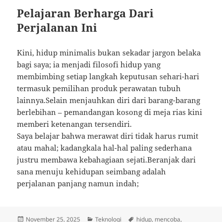
Pelajaran Berharga Dari
Perjalanan Ini
Kini, hidup minimalis bukan sekadar jargon belaka
bagi saya; ia menjadi filosofi hidup yang
membimbing setiap langkah keputusan sehari-hari
termasuk pemilihan produk perawatan tubuh
lainnya.Selain menjauhkan diri dari barang-barang
berlebihan – pemandangan kosong di meja rias kini
memberi ketenangan tersendiri.
Saya belajar bahwa merawat diri tidak harus rumit
atau mahal; kadangkala hal-hal paling sederhana
justru membawa kebahagiaan sejati.Beranjak dari
sana menuju kehidupan seimbang adalah
perjalanan panjang namun indah;
Posted
Categories
Tags
November 25, 2025
Teknologi
hidup
,
mencoba
,