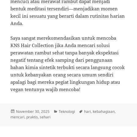
mencuci atau merawat rambut dapat menjadi
bentuk meditasi tersendiri—menjadikan momen
kecil ini sesuatu yang berarti dalam rutinitas harian
Anda.
Saya sangat merekomendasikan untuk mencoba
KNS Hair Collection jika Anda mencari solusi
perawatan rambut sehat tanpa banyak ekspektasi
negatif tentang efek samping dari penggunaan
bahan kimia sintetik terbukti secara langsung cocok
untuk kebanyakan orang secara umum sendiri
apalagi bagi mereka pegiat lingkungan hidup atau
vegan tentunya wajib mencoba!
Posted
Categories
Tags
November 30, 2025
Teknologi
hari
,
kebahagiaan
,
on
mencari
,
praktis
,
sehari