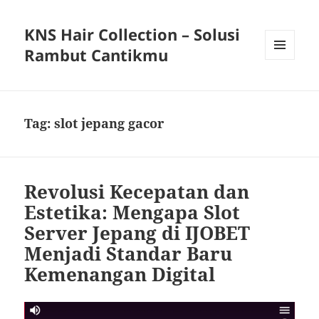
KNS Hair Collection – Solusi
Rambut Cantikmu
MENU
AND
WIDGETS
Tag:
slot jepang gacor
Revolusi Kecepatan dan
Estetika: Mengapa Slot
Server Jepang di IJOBET
Menjadi Standar Baru
Kemenangan Digital