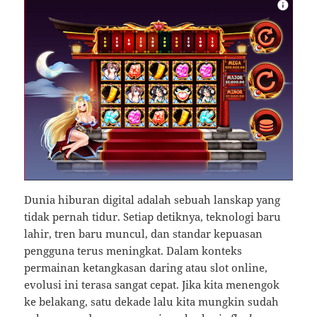
Dunia hiburan digital adalah sebuah lanskap yang
tidak pernah tidur. Setiap detiknya, teknologi baru
lahir, tren baru muncul, dan standar kepuasan
pengguna terus meningkat. Dalam konteks
permainan ketangkasan daring atau slot online,
evolusi ini terasa sangat cepat. Jika kita menengok
ke belakang, satu dekade lalu kita mungkin sudah