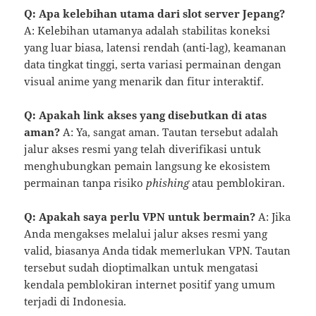
Q: Apa kelebihan utama dari slot server Jepang?
A: Kelebihan utamanya adalah stabilitas koneksi
yang luar biasa, latensi rendah (anti-lag), keamanan
data tingkat tinggi, serta variasi permainan dengan
visual anime yang menarik dan fitur interaktif.
Q: Apakah link akses yang disebutkan di atas
aman?
A: Ya, sangat aman. Tautan tersebut adalah
jalur akses resmi yang telah diverifikasi untuk
menghubungkan pemain langsung ke ekosistem
permainan tanpa risiko
phishing
atau pemblokiran.
Q: Apakah saya perlu VPN untuk bermain?
A: Jika
Anda mengakses melalui jalur akses resmi yang
valid, biasanya Anda tidak memerlukan VPN. Tautan
tersebut sudah dioptimalkan untuk mengatasi
kendala pemblokiran internet positif yang umum
terjadi di Indonesia.