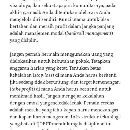
visualnya, dan sekuat apapun komunitasnya, pada
akhirnya nasib Anda ditentukan oleh cara Anda
mengelola diri sendiri. Kunci utama untuk bisa
bertahan dan meraih profit dalam jangka panjang
adalah manajemen modal (
bankroll management
)
yang disiplin.
Jangan pernah bermain menggunakan uang yang
dialokasikan untuk kebutuhan pokok. Tetapkan
anggaran harian yang ketat. Tentukan batas
kekalahan (
stop loss
) di mana Anda harus berhenti
jika sedang tidak beruntung, dan target kemenangan
(
take profit
) di mana Anda harus berhenti untuk
menikmati hasil. Jangan mengejar kekalahan
dengan emosi yang meledak-ledak. Pemain cerdas
adalah mereka yang tahu kapan harus menekan gas
dan kapan harus mengerem. Infrastruktur teknologi
yang baik di IJOBET mendukung kedisiplinan ini