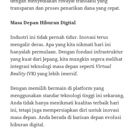
dengan menyediakan riwayat transaksi yang
transparan dan proses penarikan dana yang cepat.
Masa Depan Hiburan Digital
Industri ini tidak pernah tidur. Inovasi terus
mengalir deras. Apa yang kita nikmati hari ini
hanyalah permulaan. Dengan fondasi infrastruktur
yang kuat dari Jepang, kita mungkin segera melihat
integrasi teknologi masa depan seperti
Virtual
Reality
(VR) yang lebih imersif.
Dengan memilih bermain di platform yang
menggunakan standar teknologi tinggi ini sekarang,
Anda tidak hanya menikmati kualitas terbaik hari
ini, tetapi juga mempersiapkan diri untuk inovasi
masa depan. Anda berada di barisan depan evolusi
hiburan digital.