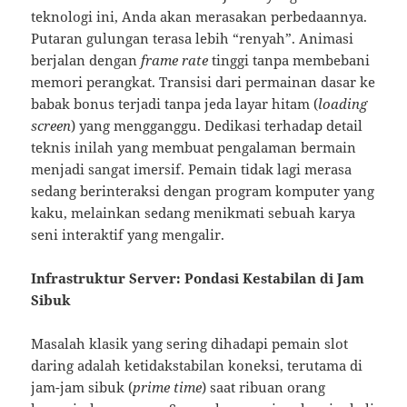
teknologi ini, Anda akan merasakan perbedaannya.
Putaran gulungan terasa lebih “renyah”. Animasi
berjalan dengan
frame rate
tinggi tanpa membebani
memori perangkat. Transisi dari permainan dasar ke
babak bonus terjadi tanpa jeda layar hitam (
loading
screen
) yang mengganggu. Dedikasi terhadap detail
teknis inilah yang membuat pengalaman bermain
menjadi sangat imersif. Pemain tidak lagi merasa
sedang berinteraksi dengan program komputer yang
kaku, melainkan sedang menikmati sebuah karya
seni interaktif yang mengalir.
Infrastruktur Server: Pondasi Kestabilan di Jam
Sibuk
Masalah klasik yang sering dihadapi pemain slot
daring adalah ketidakstabilan koneksi, terutama di
jam-jam sibuk (
prime time
) saat ribuan orang