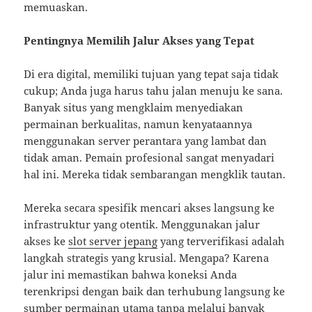
memuaskan.
Pentingnya Memilih Jalur Akses yang Tepat
Di era digital, memiliki tujuan yang tepat saja tidak
cukup; Anda juga harus tahu jalan menuju ke sana.
Banyak situs yang mengklaim menyediakan
permainan berkualitas, namun kenyataannya
menggunakan server perantara yang lambat dan
tidak aman. Pemain profesional sangat menyadari
hal ini. Mereka tidak sembarangan mengklik tautan.
Mereka secara spesifik mencari akses langsung ke
infrastruktur yang otentik. Menggunakan jalur
akses ke
slot server jepang
yang terverifikasi adalah
langkah strategis yang krusial. Mengapa? Karena
jalur ini memastikan bahwa koneksi Anda
terenkripsi dengan baik dan terhubung langsung ke
sumber permainan utama tanpa melalui banyak