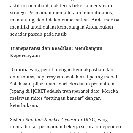
aktif ini membuat otak terus bekerja menyusun
strategi. Permainan menjadi jauh lebih dinamis,
menantang, dan tidak membosankan. Anda merasa
memiliki andil dalam kemenangan Anda, bukan
sekadar pasrah pada nasib.
Transparansi dan Keadilan: Membangun
Kepercayaan
Di dunia yang penuh dengan ketidakpastian dan
anonimitas, kepercayaan adalah aset paling mahal.
Salah satu pilar utama dari ekosistem permainan
Jepang di IJOBET adalah transparansi data. Mereka
melawan mitos “settingan bandar” dengan
keterbukaan.
Sistem
Random Number Generator
(RNG) yang
menjadi otak permainan bekerja secara independen