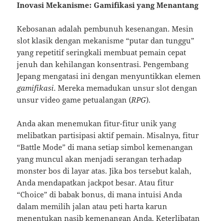
Inovasi Mekanisme: Gamifikasi yang Menantang
Kebosanan adalah pembunuh kesenangan. Mesin
slot klasik dengan mekanisme “putar dan tunggu”
yang repetitif seringkali membuat pemain cepat
jenuh dan kehilangan konsentrasi. Pengembang
Jepang mengatasi ini dengan menyuntikkan elemen
gamifikasi
. Mereka memadukan unsur slot dengan
unsur video game petualangan (
RPG
).
Anda akan menemukan fitur-fitur unik yang
melibatkan partisipasi aktif pemain. Misalnya, fitur
“Battle Mode” di mana setiap simbol kemenangan
yang muncul akan menjadi serangan terhadap
monster bos di layar atas. Jika bos tersebut kalah,
Anda mendapatkan jackpot besar. Atau fitur
“Choice” di babak bonus, di mana intuisi Anda
dalam memilih jalan atau peti harta karun
menentukan nasib kemenangan Anda. Keterlibatan