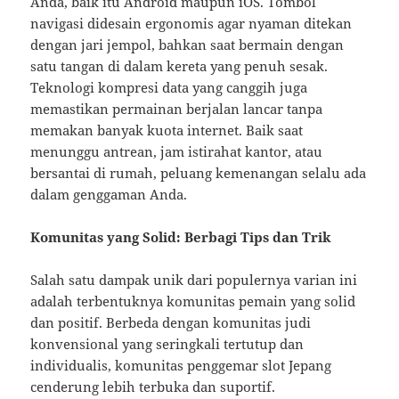
Anda, baik itu Android maupun iOS. Tombol
navigasi didesain ergonomis agar nyaman ditekan
dengan jari jempol, bahkan saat bermain dengan
satu tangan di dalam kereta yang penuh sesak.
Teknologi kompresi data yang canggih juga
memastikan permainan berjalan lancar tanpa
memakan banyak kuota internet. Baik saat
menunggu antrean, jam istirahat kantor, atau
bersantai di rumah, peluang kemenangan selalu ada
dalam genggaman Anda.
Komunitas yang Solid: Berbagi Tips dan Trik
Salah satu dampak unik dari populernya varian ini
adalah terbentuknya komunitas pemain yang solid
dan positif. Berbeda dengan komunitas judi
konvensional yang seringkali tertutup dan
individualis, komunitas penggemar slot Jepang
cenderung lebih terbuka dan suportif.