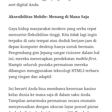
aset digital Anda.
Aksesibilitas Mobile: Menang di Mana Saja
Gaya hidup masyarakat modern yang serba cepat
menuntut fleksibilitas tinggi. Kita tidak lagi ingin
terpaku di satu tempat atau duduk berjam-jam di
depan komputer desktop hanya untuk bermain.
Pengembang gim Jepang sangat visioner dalam hal
ini; mereka menerapkan pendekatan
mobile-first
.
Hampir seluruh pustaka permainan mereka
dibangun menggunakan teknologi HTML5 terbaru
yang ringan dan adaptif.
Ini berarti Anda bisa membawa keseruan kasino
kelas dunia ke mana saja di dalam saku Anda.
Tampilan antarmuka permainan secara otomatis
menyesuaikan dengan ukuran layar ponsel pintar