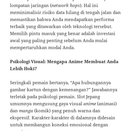
lompatan jaringan (
network hops
). Hal ini
meminimalisir risiko data hilang di tengah jalan dan
memastikan bahwa Anda mendapatkan performa
terbaik yang ditawarkan oleh teknologi tersebut.
Memilih pintu masuk yang benar adalah investasi
awal yang paling penting sebelum Anda mulai
mempertaruhkan modal Anda.
Psikologi Visual: Mengapa Anime Membuat Anda
Lebih Hoki?
Seringkali pemain bertanya, “Apa hubungannya
gambar kartun dengan kemenangan?” Jawabannya
terletak pada psikologi pemain. Slot Jepang
umumnya mengusung gaya visual
anime
(animasi)
dan
manga
(komik) yang penuh warna dan
ekspresif. Karakter-karakter di dalamnya didesain
untuk membangun koneksi emosional dengan