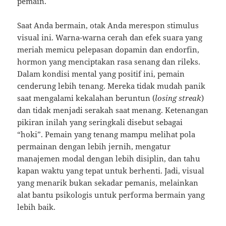
pemain.
Saat Anda bermain, otak Anda merespon stimulus
visual ini. Warna-warna cerah dan efek suara yang
meriah memicu pelepasan dopamin dan endorfin,
hormon yang menciptakan rasa senang dan rileks.
Dalam kondisi mental yang positif ini, pemain
cenderung lebih tenang. Mereka tidak mudah panik
saat mengalami kekalahan beruntun (
losing streak
)
dan tidak menjadi serakah saat menang. Ketenangan
pikiran inilah yang seringkali disebut sebagai
“hoki”. Pemain yang tenang mampu melihat pola
permainan dengan lebih jernih, mengatur
manajemen modal dengan lebih disiplin, dan tahu
kapan waktu yang tepat untuk berhenti. Jadi, visual
yang menarik bukan sekadar pemanis, melainkan
alat bantu psikologis untuk performa bermain yang
lebih baik.