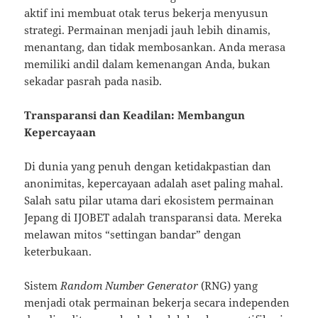
aktif ini membuat otak terus bekerja menyusun
strategi. Permainan menjadi jauh lebih dinamis,
menantang, dan tidak membosankan. Anda merasa
memiliki andil dalam kemenangan Anda, bukan
sekadar pasrah pada nasib.
Transparansi dan Keadilan: Membangun
Kepercayaan
Di dunia yang penuh dengan ketidakpastian dan
anonimitas, kepercayaan adalah aset paling mahal.
Salah satu pilar utama dari ekosistem permainan
Jepang di IJOBET adalah transparansi data. Mereka
melawan mitos “settingan bandar” dengan
keterbukaan.
Sistem
Random Number Generator
(RNG) yang
menjadi otak permainan bekerja secara independen