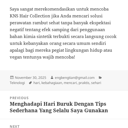
Saya sangat merekomendasikan untuk mencoba
KNS Hair Collection jika Anda mencari solusi
perawatan rambut sehat tanpa banyak ekspektasi
negatif tentang efek samping dari penggunaan
bahan kimia sintetik terbukti secara langsung cocok
untuk kebanyakan orang secara umum sendiri
apalagi bagi mereka pegiat lingkungan hidup atau
vegan tentunya wajib mencoba!
Posted
Author
Categories
November 30, 2025
engbengtian@gmail.com
on
Tags
Teknologi
hari
,
kebahagiaan
,
mencari
,
praktis
,
sehari
Post
PREVIOUS
navigation
Menghadapi Hari Buruk Dengan Tips
Previous
Sederhana Yang Selalu Saya Gunakan
post:
NEXT