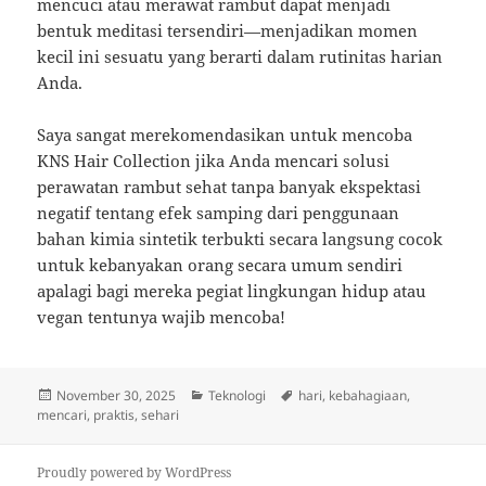
mencuci atau merawat rambut dapat menjadi
bentuk meditasi tersendiri—menjadikan momen
kecil ini sesuatu yang berarti dalam rutinitas harian
Anda.
Saya sangat merekomendasikan untuk mencoba
KNS Hair Collection jika Anda mencari solusi
perawatan rambut sehat tanpa banyak ekspektasi
negatif tentang efek samping dari penggunaan
bahan kimia sintetik terbukti secara langsung cocok
untuk kebanyakan orang secara umum sendiri
apalagi bagi mereka pegiat lingkungan hidup atau
vegan tentunya wajib mencoba!
Posted
Categories
Tags
November 30, 2025
Teknologi
hari
,
kebahagiaan
,
on
mencari
,
praktis
,
sehari
Proudly powered by WordPress