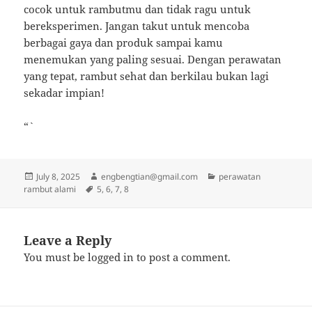
cocok untuk rambutmu dan tidak ragu untuk
bereksperimen. Jangan takut untuk mencoba
berbagai gaya dan produk sampai kamu
menemukan yang paling sesuai. Dengan perawatan
yang tepat, rambut sehat dan berkilau bukan lagi
sekadar impian!
“`
Posted
Author
Categories
July 8, 2025
engbengtian@gmail.com
perawatan
on
Tags
rambut alami
5
,
6
,
7
,
8
Leave a Reply
You must be
logged in
to post a comment.