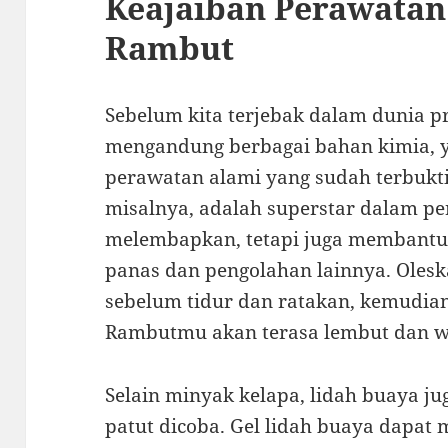
Keajaiban Perawatan
Rambut
Sebelum kita terjebak dalam dunia 
mengandung berbagai bahan kimia, yu
perawatan alami yang sudah terbukti 
misalnya, adalah superstar dalam p
melembapkan, tetapi juga membantu
panas dan pengolahan lainnya. Oles
sebelum tidur dan ratakan, kemudian 
Rambutmu akan terasa lembut dan w
Selain minyak kelapa, lidah buaya j
patut dicoba. Gel lidah buaya dapat