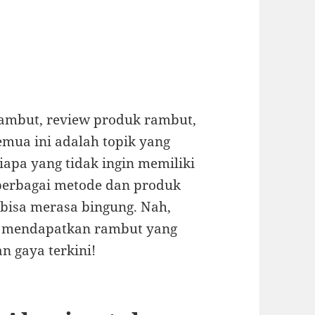
rambut, review produk rambut,
mua ini adalah topik yang
iapa yang tidak ingin memiliki
berbagai metode dan produk
a bisa merasa bingung. Nah,
uk mendapatkan rambut yang
n gaya terkini!