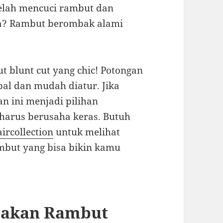
telah mencuci rambut dan
nya? Rambut berombak alami
t blunt cut yang chic! Potongan
bal dan mudah diatur. Jika
n ini menjadi pilihan
harus berusaha keras. Butuh
ircollection
untuk melihat
mbut yang bisa bikin kamu
usakan Rambut