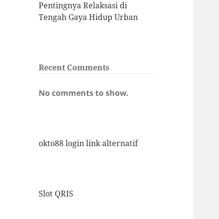
Pentingnya Relaksasi di
Tengah Gaya Hidup Urban
Recent Comments
No comments to show.
okto88 login link alternatif
Slot QRIS