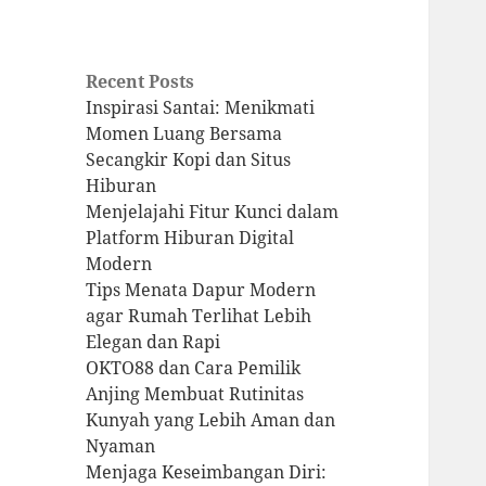
Recent Posts
Inspirasi Santai: Menikmati
Momen Luang Bersama
Secangkir Kopi dan Situs
Hiburan
Menjelajahi Fitur Kunci dalam
Platform Hiburan Digital
Modern
Tips Menata Dapur Modern
agar Rumah Terlihat Lebih
Elegan dan Rapi
OKTO88 dan Cara Pemilik
Anjing Membuat Rutinitas
Kunyah yang Lebih Aman dan
Nyaman
Menjaga Keseimbangan Diri: